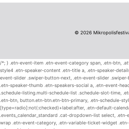
© 2026
Mikropolisfestiva
/*; } .etn-event-item .etn-event-category span, .etn-btn, .a
style4 .etn-speaker-content .etn-title a, .etn-speaker-detail
event-slider .swiper-button-next, .etn-event-slider .swiper
.etn-speaker-thumb .etn-speakers-social a, .etn-event-head
.schedule-listing.multi-schedule-list .schedule-slot-time, .
.etn-btn, button.etn-btn.etn-btn-primary, .etn-schedule-styl
[type=radio]:not(:checked)+label:after, .etn-default-calendar
.events_calendar_standard .cat-dropdown-list select, .etn-
wrap .etn-event-category, .etn-variable-ticket-widget .et