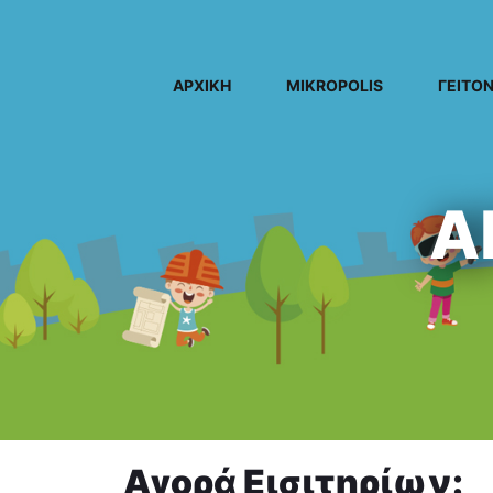
ΑΡΧΙΚΗ
MIKROPOLIS
ΓΕΙΤΟΝ
Α
Αγορά Εισιτηρίων: