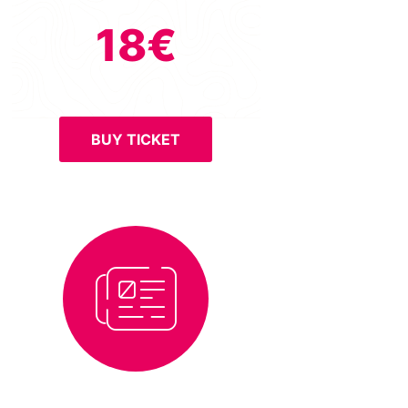
18€
BUY TICKET