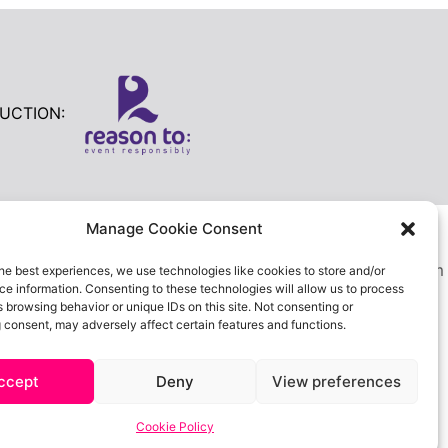
UCTION:
get .etn-btn, .schedule-list-1 .schedule-header, .speaker-
Manage Cookie Consent
ullet, .etn-speaker-slider .swiper-pagination-bullet, .etn-
speaker-slider .swiper-button-prev, .etn-single-speaker-item
he best experiences, we use technologies like cookies to store and/or
e information. Consenting to these technologies will allow us to process
b-1 .etn-nav li a.etn-active, .schedule-list-wrapper
 browsing behavior or unique IDs on this site. Not consenting or
ocial a, .event-tab-wrapper ul li a.etn-tab-a.etn-active,
 consent, may adversely affect certain features and functions.
dio]:checked+label:after, .cat-radio-btn-list
e-highlight, .etn-calender-list a:hover,
ccept
Deny
View preferences
etails .calendar-event-content .calendar-event-category-
, .more-event-tag, .etn-settings-dashboard .button-
Cookie Policy