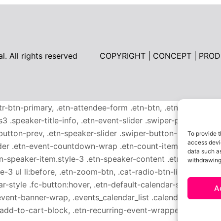
l. All rights reserved
COPYRIGHT | CONCEPT | PROD
ttr-btn-primary, .etn-attendee-form .etn-btn, .etn-ticket-wid
s3 .speaker-title-info, .etn-event-slider .swiper-pagination-b
-button-prev, .etn-speaker-slider .swiper-button-next, .etn-
To provide t
access devic
er .etn-event-countdown-wrap .etn-count-item, .schedule-ta
data such as
etn-speaker-item.style-3 .etn-speaker-content .etn-speakers-s
withdrawing
e-3 ul li:before, .etn-zoom-btn, .cat-radio-btn-list [type=ra
-style .fc-button:hover, .etn-default-calendar-style .fc-stat
A
event-banner-wrap, .events_calendar_list .calendar-event-d
n-add-to-cart-block, .etn-recurring-event-wrapper #seeMore