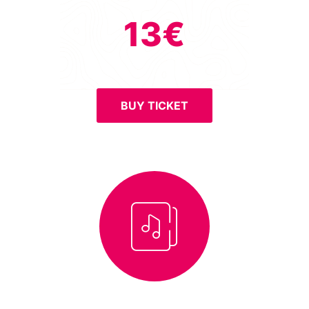
13€
BUY TICKET