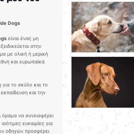
uide Dogs
ogs
είναι ένας μη
ξειδικεύεται στην
 με ολική ή μερική
εθνή και ευρωπαϊκά
η για το σκύλο και το
εκπαίδευση και την
ι όραμα να συνεισφέρει
ισότιμες ευκαιρίες για
ων οδηγών προσφέρει