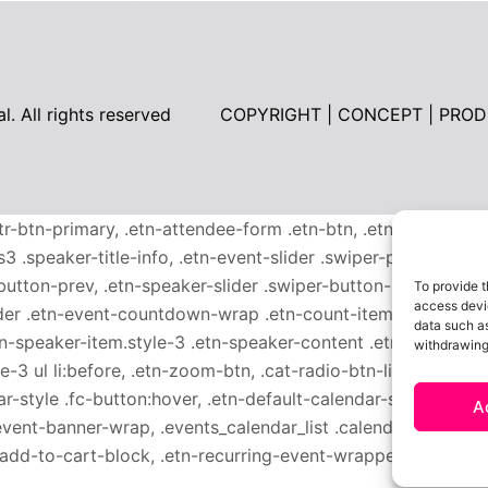
l. All rights reserved
COPYRIGHT | CONCEPT | PROD
ttr-btn-primary, .etn-attendee-form .etn-btn, .etn-ticket-wid
s3 .speaker-title-info, .etn-event-slider .swiper-pagination-b
-button-prev, .etn-speaker-slider .swiper-button-next, .etn-
To provide t
access devic
er .etn-event-countdown-wrap .etn-count-item, .schedule-ta
data such as
etn-speaker-item.style-3 .etn-speaker-content .etn-speakers-s
withdrawing
e-3 ul li:before, .etn-zoom-btn, .cat-radio-btn-list [type=ra
-style .fc-button:hover, .etn-default-calendar-style .fc-stat
A
event-banner-wrap, .events_calendar_list .calendar-event-d
n-add-to-cart-block, .etn-recurring-event-wrapper #seeMore