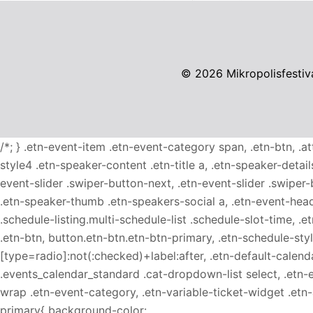
© 2026
Mikropolisfestiva
/*; } .etn-event-item .etn-event-category span, .etn-btn, .a
style4 .etn-speaker-content .etn-title a, .etn-speaker-detail
event-slider .swiper-button-next, .etn-event-slider .swiper
.etn-speaker-thumb .etn-speakers-social a, .etn-event-head
.schedule-listing.multi-schedule-list .schedule-slot-time, .
.etn-btn, button.etn-btn.etn-btn-primary, .etn-schedule-styl
[type=radio]:not(:checked)+label:after, .etn-default-calendar
.events_calendar_standard .cat-dropdown-list select, .etn-
wrap .etn-event-category, .etn-variable-ticket-widget .et
primary{ background-color: