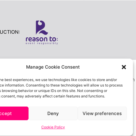
UCTION:
get .etn-btn, .schedule-list-1 .schedule-header, .speaker-
Manage Cookie Consent
ullet, .etn-speaker-slider .swiper-pagination-bullet, .etn-
speaker-slider .swiper-button-prev, .etn-single-speaker-item
he best experiences, we use technologies like cookies to store and/or
e information. Consenting to these technologies will allow us to process
b-1 .etn-nav li a.etn-active, .schedule-list-wrapper
 browsing behavior or unique IDs on this site. Not consenting or
ocial a, .event-tab-wrapper ul li a.etn-tab-a.etn-active,
 consent, may adversely affect certain features and functions.
dio]:checked+label:after, .cat-radio-btn-list
e-highlight, .etn-calender-list a:hover,
ccept
Deny
View preferences
etails .calendar-event-content .calendar-event-category-
, .more-event-tag, .etn-settings-dashboard .button-
Cookie Policy