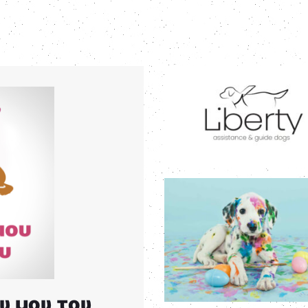
υ μου του