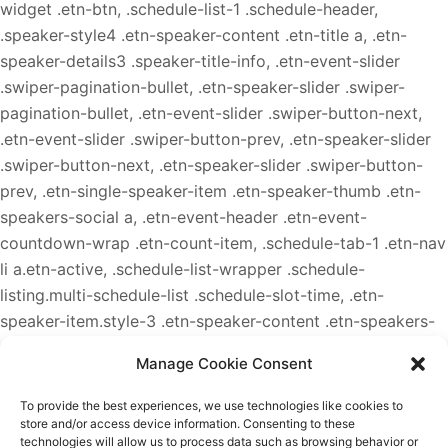
widget .etn-btn, .schedule-list-1 .schedule-header,
.speaker-style4 .etn-speaker-content .etn-title a, .etn-
speaker-details3 .speaker-title-info, .etn-event-slider
.swiper-pagination-bullet, .etn-speaker-slider .swiper-
pagination-bullet, .etn-event-slider .swiper-button-next,
.etn-event-slider .swiper-button-prev, .etn-speaker-slider
.swiper-button-next, .etn-speaker-slider .swiper-button-
prev, .etn-single-speaker-item .etn-speaker-thumb .etn-
speakers-social a, .etn-event-header .etn-event-
countdown-wrap .etn-count-item, .schedule-tab-1 .etn-nav
li a.etn-active, .schedule-list-wrapper .schedule-
listing.multi-schedule-list .schedule-slot-time, .etn-
speaker-item.style-3 .etn-speaker-content .etn-speakers-
social a, .event-tab-wrapper ul li a.etn-tab-a.etn-active,
Manage Cookie Consent
.etn-btn, button.etn-btn.etn-btn-primary, .etn-schedule-
style-3 ul li:before, .etn-zoom-btn, .cat-radio-btn-list
To provide the best experiences, we use technologies like cookies to
[type=radio]:checked+label:after, .cat-radio-btn-list
store and/or access device information. Consenting to these
technologies will allow us to process data such as browsing behavior or